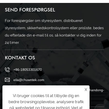
SEND FORESPØRGSEL
For forespørgsler om styresystem, distribueret
styresystem, sikkerhedskontrolsystem eller prisliste, bedes
du efterlade din e-mail til os, så kontakter vi dig inden for
24 timer.
KONTAKT OS
+86-18053301670
ella@chuwntek.com
X
69 Sanying Road, Zahngdian District, Zibo City, Shandong-
Vi bruger cookies til at tilbyde dig en
provinsen, Kina
bedre browsingoplevelse, analysere trafik
på webstedet og tilpasse indhold. Ved at