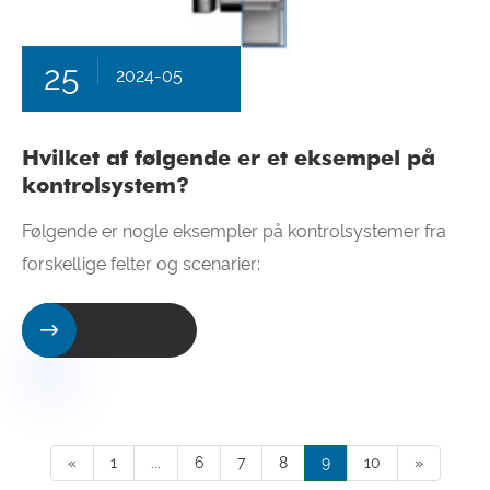
25
2024-05
Hvilket af følgende er et eksempel på
kontrolsystem?
Følgende er nogle eksempler på kontrolsystemer fra
forskellige felter og scenarier:

«
1
...
6
7
8
9
10
»